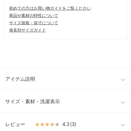
初めての方はお買い物ガイドをご覧ください
商品や素材の特性について
サイズ規格・採寸について
身長別サイズガイド
アイテム説明
フロントのスリットが抜け感を与えてくれるレギンスパンツ。ツ
サイズ・素材・洗濯表示
イル織りのような風合いが、高見えする1枚です。シンプルなブ
ラウスやカットソーチュニックと合わせるだけで着こなしが決ま
る、旬な雰囲気漂うアイテムです。
S
M
【素材・サイズ感】
レビュー
★★★★★
★★★★★
4.3 (3)
ほどよくハリと伸縮性のある素材を使用。適度な厚みがあり、下