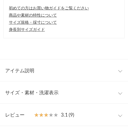
初めての方はお買い物ガイドをご覧ください
商品や素材の特性について
サイズ規格・採寸について
身長別サイズガイド
アイテム説明
フレアなシルエットが女性らしいスカート。シンプルなデザイン
サイズ・素材・洗濯表示
なのでフェミニンからカジュアルまで、コーデの幅が広がりま
す。場面を選ばないのでON/OFF使えるおすすめアイテムです。
【素材・サイズ感】
ミディアム
ロング
さらっと軽やかな雰囲気漂う素材感。ウエスト周りはフラットな
レビュー
★★★★★
★★★★★
3.1 (9)
デザインなのでトップスインしてもスッキリと着こなせます。ロ
【A】総丈
77
91
ングとミディアムの2タイプから選べるのも嬉しいポイントで