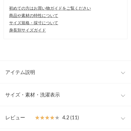
初めての方はお買い物ガイドをご覧ください
商品や素材の特性について
サイズ規格・採寸について
身長別サイズガイド
アイテム説明
シンプルなデザインでシーズンレスに使えるビット付きローファ
サイズ・素材・洗濯表示
ー。かかとも柔らかくバブーシュとしても使用可能。ちょっとヒ
ールがあることで疲れにくく、甲深で長く履けるデザインです。
【素材・サイズ感】
S
M
L
LL
S〜LLの4サイズ展開。高級感のあるスムース調の合皮レザーを使
レビュー
★★★★★
★★★★★
4.2 (11)
用。きちんと感のある1足。
筒丈
6
6.1
6.2
6.3
※キャンセル/変更不可