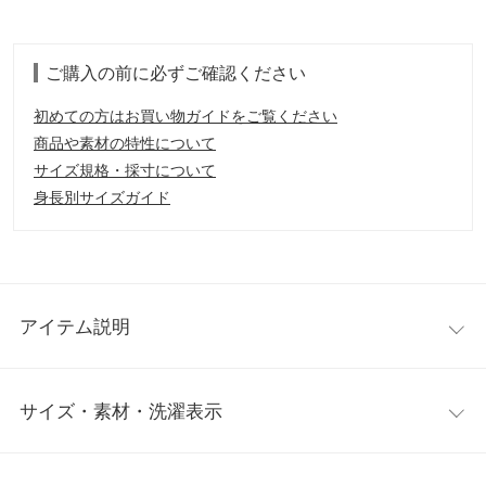
ご購入の前に必ずご確認ください
初めての方はお買い物ガイドをご覧ください
商品や素材の特性について
サイズ規格・採寸について
身長別サイズガイド
アイテム説明
ヘルシーなバックスタイルが、女性らしさを演出するプルオーバ
サイズ・素材・洗濯表示
ー。シンプルなデザインでどんなボトムとも相性が良く、一枚で
着るのはもちろんライトアウターやカーディガンのインナーにも
便利。
ワンサイズ