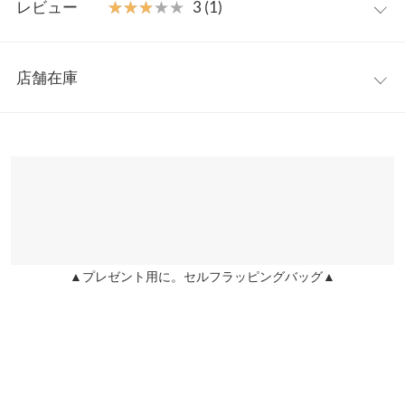
【素材・サイズ感】
レビュー
★★★★★
★★★★★
3 (1)
伸縮性のある着心地抜群なリブカットソー素材。ベーシックサイ
着丈
57
ズですが、身体にぴったり沿いすぎないゆとりあるパターンが
レビュー：1件
◎。女性らしいカーヴィーラインをきれいに見せてくれます。素
身幅
38
店舗在庫
肌に着れるソフトな肌あたりでロングシーズン楽しめます。
★★★★★
★★★★★
3
肩幅
33
※キャンセル/変更不可
カラー：カーキ
購入日：2021/01/31
※表示されている情報は、8/09 03:08 時点のものになります。
※在庫ありの表示でも売り切れ等の場合がございますので、詳し
裾幅
40.5
襟を抜いたときにヒートテックなどが見えるとダサいのでこちら
くはご利用店舗にお問い合わせください。
を購入。ピタッとしますが、キツくないのでよかったです。
袖丈
60
チョ子 |
身長：
~
| 体重：
~
| 足のサイズ：
~
兵庫県
三宮店
袖幅
15.1
店舗在庫
more
レビューを書く
袖口幅
10
▲プレゼント用に。セルフラッピングバッグ▲
姫路店
店舗在庫
投稿でポイントプレゼント
身長別サイズガイド
サイズ規格・採寸について
※生産時期の違いによる色や素材に関して、多少の個体差が生じ
ている場合がございます。予めご了承ください。
※上記寸法は、生産時に指示した寸法に従い掲載しております。