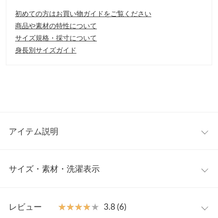
初めての方はお買い物ガイドをご覧ください
商品や素材の特性について
サイズ規格・採寸について
身長別サイズガイド
アイテム説明
バックリボンが存在感たっぷりなマキシワンピース。後ろは、リ
サイズ・素材・洗濯表示
ボンの立体感を表現しながらも1枚で着れるよう生地を重ねてお
り、歩くたびにひらりと揺れる後ろ裾も魅力です。
【素材・サイズ感】
ワンサイズ
伸縮性のある着心地抜群なリブカットソー素材。体のラインを拾
レビュー
★★★★★
★★★★★
3.8 (6)
いすぎないAラインシルエットで、ストレスフリーに着用頂けま