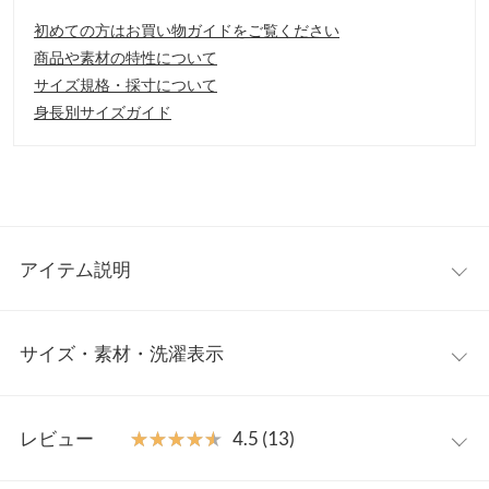
初めての方はお買い物ガイドをご覧ください
商品や素材の特性について
サイズ規格・採寸について
身長別サイズガイド
アイテム説明
裾に向かって消えていくプリーツは軽やかな足元を演出するスカ
サイズ・素材・洗濯表示
ート。立体感のある細やかなプリーツが華やかな印象を与えま
す。ふんわりとした軽いシルエットは、着回し力も抜群です。
【素材・サイズ感】
ワンサイズ
軽やかなジョーゼットシフォンを使用。広がり過ぎないシルエッ
レビュー
★★★★★
★★★★★
4.5 (13)
トが女性らしさを演出します。ウエストはゴム仕様なのでストレ
【A】総丈
87
スフリーな履き心地。