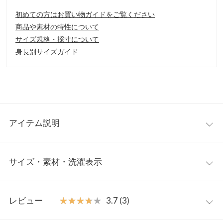
初めての方はお買い物ガイドをご覧ください
商品や素材の特性について
サイズ規格・採寸について
身長別サイズガイド
アイテム説明
秋を先取るのに最適なシャツワンピース。オーバーサイズでリラ
サイズ・素材・洗濯表示
ックス感あふれるデザインが今年らしい1枚。シンプルにシャツ
ワンピとしてはもちろん、冷房対策や日焼け対策として羽織り使
いもOK。
ワンサイズ
【素材・サイズ感】
レビュー
★★★★★
★★★★★
3.7 (3)
滑らかな落ち感のある無地素材と柔らかな風合いのチェック素
着丈
120
材。ビッグシルエットなので幅広い体型の型にご着用いただけま