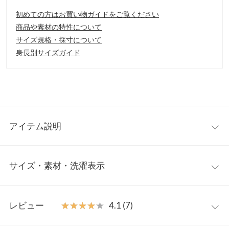
初めての方はお買い物ガイドをご覧ください
商品や素材の特性について
サイズ規格・採寸について
身長別サイズガイド
アイテム説明
細紐が華奢見えなロングジャンスカ。ウエストにはタックデザイ
サイズ・素材・洗濯表示
ンを施し、すっきりとしたシルエットに。シンプルなインナーに
合わせるだけでコーデが完成します。
【素材・サイズ感】
ワンサイズ
さらっと落ち感のある素材感。バックゴムとサイドファスナー仕
レビュー
★★★★★
★★★★★
4.1 (7)
様で着脱もラクラク。ごわつかずスッキリと着こなせます。スト
【A】着丈（肩紐除く）
114
ラップは調節可能なのも嬉しいポイントです。