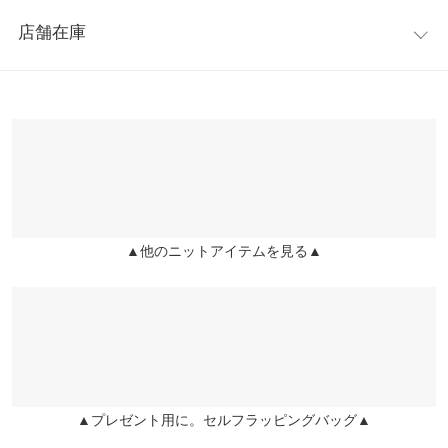
レビュー：1件
く、暑い季節も快適に着用していただけます。合わせるボトムに
着丈
62
店舗在庫
よってキレイ目にもカジュアルにも着こなせます。
★★★★★
★★★★★
3
身幅
56
※キャンセル/変更不可
カラー：ミント
購入日：2020/08/25
※表示されている情報は、8/07 02:47 時点のものになります。
※在庫ありの表示でも売り切れ等の場合がございますので、詳し
肩幅
57
結論からいうと「シースルーが今年ぽくてオシャレ」「だけど首
くはご利用店舗にお問い合わせください。
の詰まり具合が骨ストには向かなさそう」です。 ■プロフィール
裾幅
48
・イエベ春・骨格ストレート（プロ診断） ・下腹とお尻が出てい
兵庫県
三宮店
て気になっている ■良かった点 ・色合いや透け感が今年らしい イ
袖丈
44
店舗在庫
ンスタグラマーさんがオシャレに着こなされていたのをみて、一
目惚れ。首詰まりは写真の時点でわかっていたのですが購入して
袖幅
21
▲他のニットアイテムを見る▲
姫路店
しまいました（笑）。 首の詰まり方、生地の質感が私の体型には
店舗在庫
身長別サイズガイド
サイズ規格・採寸について
合わず、少し太って見えてしまいました。首が長いほかの骨格の
方にはおすすめしたいです。
※生産時期の違いによる色や素材に関して、多少の個体差が生じ
ayan |
身長：
156cm
~
160cm
| 体重：
51kg
~
55kg
| 足のサイズ：
23.0cm
~
ている場合がございます。予めご了承ください。
23.5cm
※上記寸法は、生産時に指示した寸法に従い掲載しております。
生産時期の違いによる製造時の個体差が多少生じている場合がご
▲プレゼント用に。セルフラッピングバッグ▲
ざいます。また、商品についたメーカータグの数値とは異なる場
more
レビューを書く