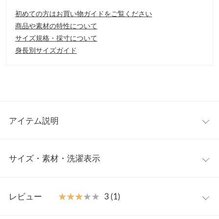
初めての方はお買い物ガイドをご覧ください
商品や素材の特性について
サイズ規格・採寸について
身長別サイズガイド
アイテム説明
さらっとした清涼感ある風合いと編地の透け感が特徴のシアーニ
サイズ・素材・洗濯表示
ットプルオーバー。カジュアルなクルーネックできれいめになり
すぎない、こなれ感がある雰囲気になるようなデザイン。トレン
ドのシアーな透けを大人っぽく上品に、日常に落とし込めるデイ
ワンサイズ
リーに取り入れたいトップスです。
レビュー
★★★★★
★★★★★
3 (1)
【素材・サイズ感】
袖口
7〜11
編地に程よく張りがあり、ゆとりのあるサイズ感で肌離れもよ