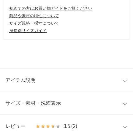
初めての方はお買い物ガイドをご覧ください
商品や素材の特性について
サイズ規格・採寸について
身長別サイズガイド
アイテム説明
上品で光沢感のあるプリーツ生地を使用したセットアップ。切り
サイズ・素材・洗濯表示
っぱなしの始末が程よい抜け感を出してくれます。すとんとしたI
ラインのシルエットとプリーツラインが、スッキリとした印象に
導きます。個々でもコーデの主役になる、活躍間違いなしのセッ
ワンサイズ
トアップ◎
レビュー
★★★★★
★★★★★
3.5 (2)
【素材・サイズ感】