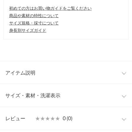
初めての方はお買い物ガイドをご覧ください
商品や素材の特性について
サイズ規格・採寸について
身長別サイズガイド
アイテム説明
トレンドのスクエアトゥパンプス。シンプルなデザインながらコ
サイズ・素材・洗濯表示
ーディネートのポイントに。スリムヒールで見た目は華奢なのに
安定感のあるデザインです。
【素材・サイズ感】
S
M
L
LL
S〜LLの4サイズ展開。
レビュー
★★★★★
★★★★★
0 (0)
※キャンセル/変更不可
筒丈
6
6.2
6.4
6.6
【サイズ】