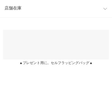
レビュー：0件
S:22.5-23.0/M:23.0-23.5/L:23.5-24.0/LL:24.0-24.5
足幅
7.4
7.6
7.8
8
店舗在庫
【実寸(cm)約】
more
レビューを書く
つま先口
9
9.2
9.4
9.6
●サイズ…S/M/L/LL
※表示されている情報は、8/07 18:03 時点のものになります。
投稿でポイントプレゼント
●筒丈…6/6.2/6.4/6.6
※在庫ありの表示でも売り切れ等の場合がございますので、詳し
甲幅
12
12.2
12.4
12.6
●足幅…7.4/7.6/7.8/8
くはご利用店舗にお問い合わせください。
●つま先口…9/9.2/9.4/9.6
ヒール高
-
6.5
-
-
●甲幅…12/12.2/12.4/12.6
さ
兵庫県
三宮店
●ヒール高さ…6.5
店舗在庫
●前高さ…0.7
前高さ
-
0.7
-
-
●重さ(片足)…200g
▲プレゼント用に。セルフラッピングバッグ▲
姫路店
片足の重
-
200
-
-
店舗在庫
【素材】
さ（g）
合成皮革
※【伸縮】なし/【淡色透け】なし/【濃色透け】なし/【裏地】あ
身長別サイズガイド
サイズ規格・採寸について
り
※生産時期の違いによる色や素材に関して、多少の個体差が生じ
ている場合がございます。予めご了承ください。
※上記寸法は、生産時に指示した寸法に従い掲載しております。