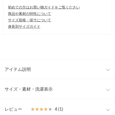
初めての方はお買い物ガイドをご覧ください
商品や素材の特性について
サイズ規格・採寸について
身長別サイズガイド
アイテム説明
足に馴染む柔らかい風合いが履き心地バツグンのフラットパンプ
サイズ・素材・洗濯表示
ス。すっきりと細身のスクエアトゥと履き口Vカットがトレンド
感のあるデザインです。センターステッチがアクセントになりフ
ェミニンスタイルだけでなくハンサムコーデにもオススメ
S
M
L
LL
【素材・サイズ感】
レビュー
★★★★★
★★★★★
4 (1)
S〜LLの4サイズ展開。