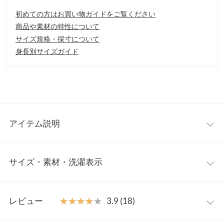
初めての方はお買い物ガイドをご覧ください
商品や素材の特性について
サイズ規格・採寸について
身長別サイズガイド
アイテム説明
定番のテーパードシルエットにゆるさを加え、程よい抜け感が出
サイズ・素材・洗濯表示
るようにしています。裾に向かって程よく細くなったシルエット
ラインが脚をきれいに見せてくれます。
【素材・サイズ感】
S
M
ロングシーズン着まわせるツイル素材で、どんなトップスにも合
レビュー
★★★★★
★★★★★
3.9 (18)
わせる事が出来る優秀パンツ。前部分はフラットになっているの
前股上
32
33
で、トップスインもスッキリきまります。前開きファスナー仕様