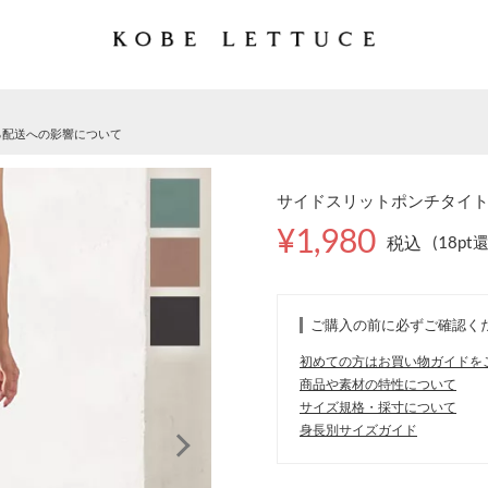
る配送への影響について
サイドスリットポンチタイトスカ
¥1,980
税込
(18pt
ご購入の前に必ずご確認く
初めての方はお買い物ガイドを
商品や素材の特性について
サイズ規格・採寸について
身長別サイズガイド