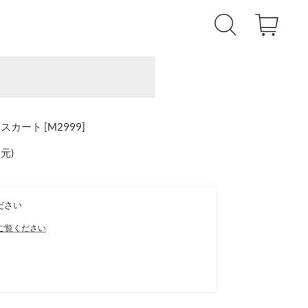
ート [M2999]
還元
)
ださい
ご覧ください