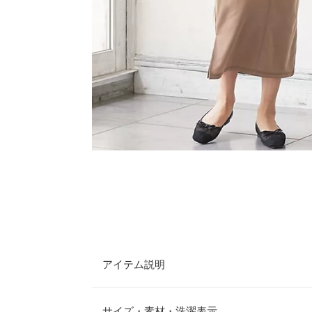
アイテム説明
楽ちんに履けておしゃれにきまるタイトスカート。シ
問わず着まわせます。カジュアルになり過ぎず大人
サイズ・素材・洗濯表示