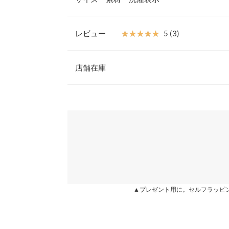
めます。
【素材・サイズ感】
もっちりとしたポンチ素材が上品な印象を与えてく
レビュー
★★★★★
★★★★★
5 (3)
もスムーズ。ウエストがゴム＋ドロスト仕様なので
【A】総丈
C4842とのセットアップもおすすめ。
レビュー：3件
※キャンセル/変更不可
店舗在庫
【A】ウエスト幅
【A】ヒップ幅
★★★★★
★★★★★
5
※表示されている情報は、8/08 22:36 時点のものになりま
カラー：ブラック
※在庫ありの表示でも売り切れ等の場合がございますので
購入日：2020/09/03
わせください。
【A】裾幅
紐でウエスト調整できるのでインしても綺麗に着こ
【B】総丈
兵庫県
三宮店
sousa |
身長：
166cm
~
170cm
| 体重：
46kg
~
50
身長別サイズガ
【A】本体【B】裏地
姫路店
★★★★★
★★★★★
5
カラー：ブラック
購入日：2020/09/03
▲プレゼント用に。セルフラッピ
※生産時期の違いによる色や素材に関して、多少の個体
す。予めご了承ください。
質感、丈感いい感じです！ すごい歩く人なのでタ
※上記寸法は、生産時に指示した寸法に従い掲載してお
いですが笑 あとスリットの内側が当たる感じが気に
造時の個体差が多少生じている場合がございます。また