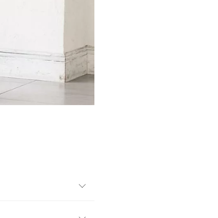
ンプルなデザインでON/OFF
の女性らしい着こなしを楽し