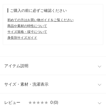
ご購入の前に必ずご確認ください
初めての方はお買い物ガイドをご覧ください
商品や素材の特性について
サイズ規格・採寸について
身長別サイズガイド
アイテム説明
片袖に配置したパールがスタイリングを華やかに彩ります。肩の
サイズ・素材・洗濯表示
空きが程よく、ヘルシーな肌見せを叶えてくれます。デイリーユ
ースはもちろんのこと、ちょっとしたお出掛けにもおすすめで
す。歪みのあるバロックパールが、レディ過ぎないポイント。
ワンサイズ
【素材・サイズ感】
レビュー
★★★★★
★★★★★
0 (0)