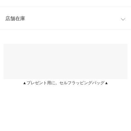
もっちりとしたポンチ素材が上品な印象を与えてくれます。体の
着丈
59
ラインが響きにくいシルエットに体型カバー効果も期待できま
レビュー：0件
す。M2999とのセットアップもおすすめ。
身幅
50
店舗在庫
※キャンセル/変更不可
more
レビューを書く
肩幅
42
※表示されている情報は、8/09 17:39 時点のものになります。
投稿でポイントプレゼント
※在庫ありの表示でも売り切れ等の場合がございますので、詳し
裾幅
53
くはご利用店舗にお問い合わせください。
袖丈
20
兵庫県
三宮店
袖幅
20
店舗在庫
袖口幅
18
▲プレゼント用に。セルフラッピングバッグ▲
姫路店
店舗在庫
身長別サイズガイド
サイズ規格・採寸について
※生産時期の違いによる色や素材に関して、多少の個体差が生じ
ている場合がございます。予めご了承ください。
※上記寸法は、生産時に指示した寸法に従い掲載しております。
生産時期の違いによる製造時の個体差が多少生じている場合がご