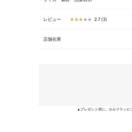
【素材・サイズ感】
伸縮性のあるカットソー素材。ウエストゴムで窮屈
ゴムを隠した仕様でトップスインしてもごわつかず
レビュー
★★★★★
★★★★★
2.7 (3)
ドのスリットで足さばきもスムーズ。
ウエスト幅
※キャンセル/変更不可
レビュー：3件
店舗在庫
ヒップ幅
裾幅
★★★★★
★★★★★
5
※表示されている情報は、8/07 15:44 時点のものになりま
カラー：ダスティピンク
※在庫ありの表示でも売り切れ等の場合がございますので
購入日：2020/07/29
わせください。
総丈
ウエストゴムで楽チンですが、ラインがきれいに見え
身長別サイズガ
ンチで膝下15センチくらいです。 足首が細く見え
兵庫県
三宮店
も購入を検討します！
※生産時期の違いによる色や素材に関して、多少の個体
す。予めご了承ください。
ちょぴ |
身長：
156cm
~
160cm
| 体重：
61kg
~
65
※上記寸法は、生産時に指示した寸法に従い掲載してお
姫路店
造時の個体差が多少生じている場合がございます。また
▲プレゼント用に。セルフラッピ
値とは異なる場合がございます。予めご了承ください。
★★★★★
★★★★★
2
カラー：ダスティピンク
購入日：2021/01/11