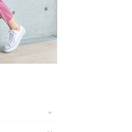
とんとしたナローラインでス
イントです。