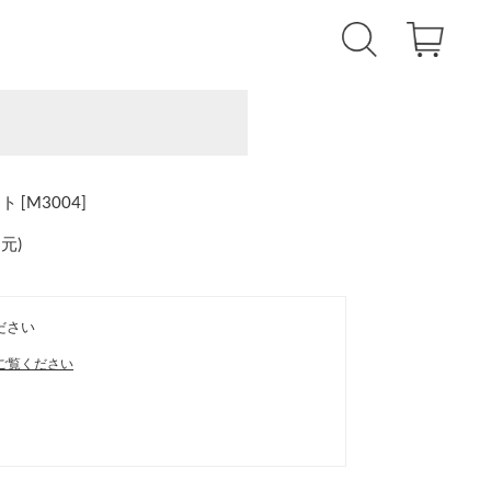
[M3004]
還元
)
ださい
ご覧ください