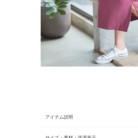
アイテム説明
カットソー素材で着心地快適なスカートが登場。す
ッキリとした印象に。ポケット付きなのも嬉しいポ
サイズ・素材・洗濯表示