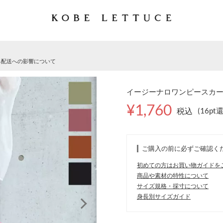
る配送への影響について
イージーナロワンピースカート 
¥1,760
税込
(16pt
ご購入の前に必ずご確認く
初めての方はお買い物ガイドを
商品や素材の特性について
サイズ規格・採寸について
身長別サイズガイド