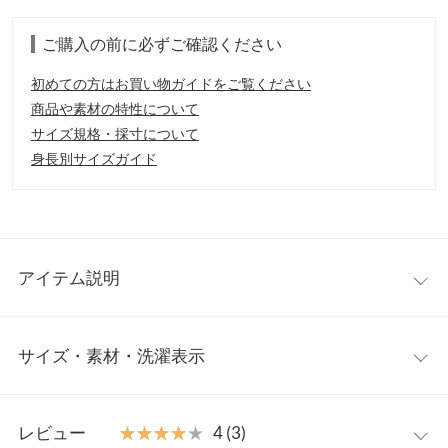
ご購入の前に必ずご確認ください
初めての方はお買い物ガイドをご覧ください
商品や素材の特性について
サイズ規格・採寸について
身長別サイズガイド
アイテム説明
軽くて柔らかな風合いが魅力のガーゼが、歩く度ふんわりと揺れ
サイズ・素材・洗濯表示
女性らしさを演出します。前をしめたレイヤードスタイルから羽
織りとしても括約する万能アイテムです。
【素材・サイズ感】
ワンサイズ
綿100%のさらりとした空気をはらみやすい素材。気になる部分
レビュー
★★★★★
★★★★★
4 (3)