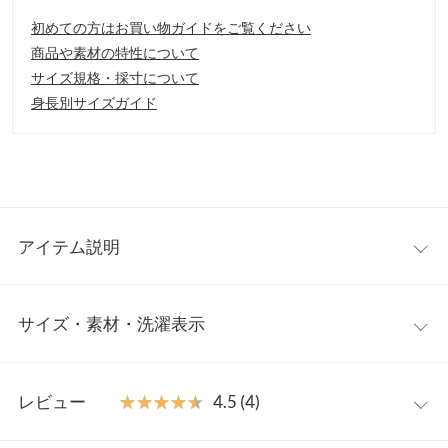
初めての方はお買い物ガイドをご覧ください
商品や素材の特性について
サイズ規格・採寸について
身長別サイズガイド
アイテム説明
バックオープンが抜け感漂うロングワンピース。フロントはシン
サイズ・素材・洗濯表示
プルデザインですっきりとした印象に。広めにあいたネックライ
ンが綺麗なデコルテラインを作り出します。
【素材・サイズ感】
ワンサイズ
リネン素材が涼し気な素材感。バックボタンとサイドファスナー
レビュー
★★★★★
★★★★★
4.5 (4)
で着脱も楽チンです。広がりすぎないシルエットが大人っぽく着
着丈
125
こなせます。