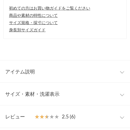
初めての方はお買い物ガイドをご覧ください
商品や素材の特性について
サイズ規格・採寸について
身長別サイズガイド
アイテム説明
クリアのボールヒールがポイントの一足。今季らしい抜け感のあ
サイズ・素材・洗濯表示
るデザインです。カーブにカットされた履き口がシンプルな中に
も女性らしいアクセントをプラスしました。
【素材・サイズ感】
S
M
L
LL
S〜LLの4サイズ展開。大人っぽいニュアンスカラーを揃えまし
レビュー
★★★★★
★★★★★
2.5 (6)
た。
足幅
7
7.2
7.4
7.6
※キャンセル/変更不可