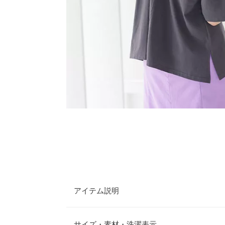
アイテム説明
お得なスカーフ付きTシャツのお目見え。ベーシッ
ヘルシーな印象を醸し出します。バックロゴがこな
サイズ・素材・洗濯表示