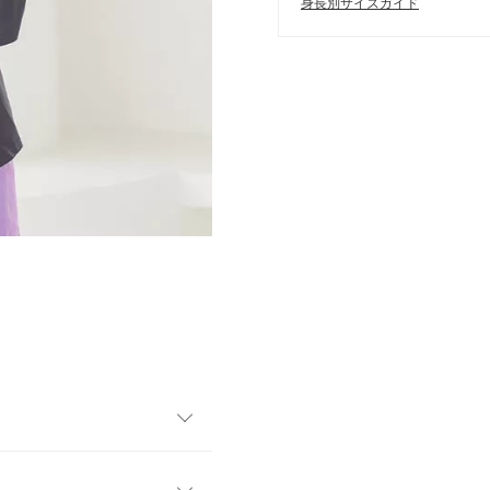
身長別サイズガイド
クながら背中のざっくり空きが
れ感を引き立てます。