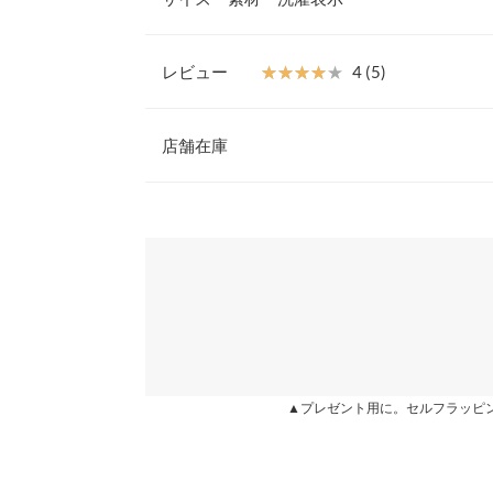
【素材・サイズ感】
素肌に着ても快適な綿100%素材。体のラインが響
ト。バックシームがすっきりと見せてくれ、スタイ
レビュー
★★★★★
★★★★★
4 (5)
※キャンセル/変更不可
【A】着丈
レビュー：5件
店舗在庫
【A】身幅
【A】肩幅
★★★★★
★★★★★
5
※表示されている情報は、8/07 23:19 時点のものになりま
カラー：ブラウン
※在庫ありの表示でも売り切れ等の場合がございますので
購入日：2021/08/26
わせください。
【A】袖幅
背中もあきすぎてなくてすきです
【A】袖丈
兵庫県
三宮店
aya |
【A】裾幅
【A】袖口幅
姫路店
★★★★★
★★★★★
5
カラー：エクリュ
購入日：2020/09/06
▲プレゼント用に。セルフラッピ
【B】横幅
セールになってたこともあり、 気になってたので購
【B】縦幅
に在庫が有るのだろう？と 疑問に思うくらいかわい