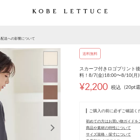
る配送への影響について
送料無料
スカーフ付きロゴプリント後あき
料！8/7(金)18:00〜8/10(月
¥2,200
税込
(20pt
ご購入の前に必ずご確認く
初めての方はお買い物ガイドを
商品や素材の特性について
サイズ規格・採寸について