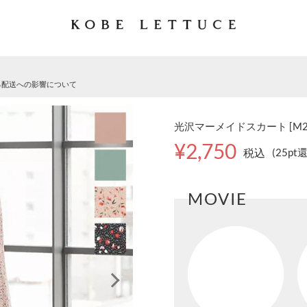
る配送への影響について
光沢マーメイドスカート [M29
¥2,750
税込
(25pt
MOVIE