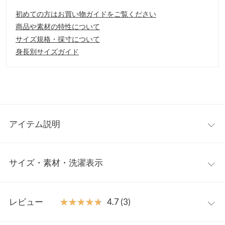
初めての方はお買い物ガイドをご覧ください
商品や素材の特性について
サイズ規格・採寸について
身長別サイズガイド
アイテム説明
撥水ナイロンを使用したカジュアル巾着バッグです。斜めかけの
サイズ・素材・洗濯表示
できるショルダー付きで、手提げ、ショルダーの２WAYでご使用
になれます。
【素材・サイズ感】
ワンサイズ
撥水加工素材で雨の日も安心してお使い頂けます。内外両方にポ
レビュー
★★★★★
★★★★★
4.7 (3)
ケットが付いており、コンパクトながらも収納力があるのも魅
重さ（g）
120
力。ちょっとしたお買い物に最適なアイテムです。