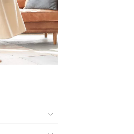
ンピース。シンプルなセットアッ
雰囲気漂う2WAYデザインで