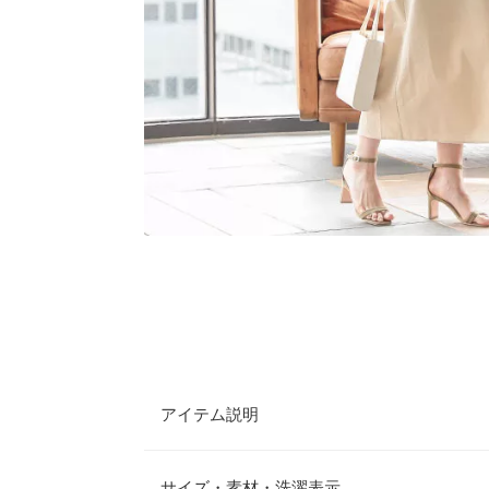
アイテム説明
シーンに合わせて着方をチェンジできる2WAYワ
プ風デザインと、ボタンを前にすればフェミニンな
サイズ・素材・洗濯表示