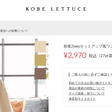
る配送への影響について
前後2wayセットアップ風ワンピ
¥2,970
税込
(27pt
ご購入の前に必ずご確認く
初めての方はお買い物ガイドを
商品や素材の特性について
サイズ規格・採寸について
身長別サイズガイド