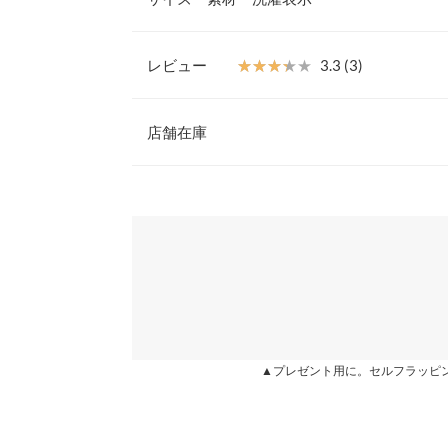
す。着こなしの幅が広がるアイテム。
【素材・サイズ感】
涼し気なリネン混素材。ウエストゴムで着心地もら
レビュー
★★★★★
★★★★★
3.3 (3)
ルエットとロングな丈感で気になる足元までカバー
【A】着丈
嬉しいポイント。
レビュー：3件
※キャンセル/変更不可
店舗在庫
【A】身幅
【A】肩幅
★★★★★
★★★★★
5
※表示されている情報は、8/08 18:27 時点のものになりま
カラー：ライトベージュ
※在庫ありの表示でも売り切れ等の場合がございますので
購入日：2022/05/03
わせください。
【A】ウエスト幅
とってもかわいかったです。 159センチ体格は標
【A】裾幅
す。 神戸レタス初めて 利用しましが！ 初めてネ
兵庫県
三宮店
物ができました！ これからもどんどん利用させても
【A】袖口幅
みんく |
身長：
156cm
~
160cm
| 体重：
51kg
~
55
【B】着丈
姫路店
▲プレゼント用に。セルフラッピ
身長別サイズガ
★★★★★
★★★★★
3
カラー：ライトベージュ
購入日：2022/05/31
【A】本体【B】裏地