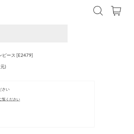
ース [E2479]
還元
)
ださい
ご覧ください