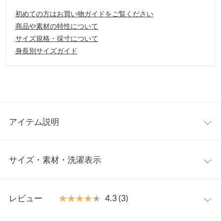
初めての方はお買い物ガイドをご覧ください
商品や素材の特性について
サイズ規格・採寸について
身長別サイズガイド
アイテム説明
鮮やかなフォトデザインとさりげないロゴデザインの2パターン
サイズ・素材・洗濯表示
から選べるバックプリントTシャツ。程よい落ち具合が手軽にこ
なれ感をプラス。サイドスリット入りでボトムにインしやすく、
アウトでも着こなしやすい絶妙な丈感は、スタイリングの幅を広
ロゴ
フォトプリント
げてくれるのも嬉しいポイントです
レビュー
★★★★★
★★★★★
4.3 (3)
【素材・サイズ感】
着丈（前）
65
65
肌触り柔らかなカットソー素材。ゆったりとしたシルエットとド