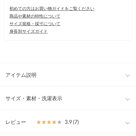
初めての方はお買い物ガイドをご覧ください
商品や素材の特性について
サイズ規格・採寸について
身長別サイズガイド
アイテム説明
ころんとしたフォルムが魅力のバゲットバッグ。ハンドルとショ
サイズ・素材・洗濯表示
ルダーストラップはどちらも取り外し可能なので、ハンドバッグ
としても、クロスボディバッグとしてもお使いいただけます。
【素材・サイズ感】
ワンサイズ
雨や汚れに強いフェイクレザーなので、デイリーユースにおすす
レビュー
★★★★★
★★★★★
3.9 (7)
めです。マチがしっかりあるので、コンパクトながらしっかり荷
【A】高さ
24
物が収納できます◎。