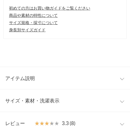
初めての方はお買い物ガイドをご覧ください
商品や素材の特性について
サイズ規格・採寸について
身長別サイズガイド
アイテム説明
シアーな切り替えで、シーズンムードあふれるヌーディ感を演出
サイズ・素材・洗濯表示
できるフラットサンダル。かかとクッション入りでしっかりホー
ルド。フラットソールでオープントゥなので解放感もあり、歩き
やすいサンダルです。
S
M
L
LL
【素材・サイズ感】
レビュー
★★★★★
★★★★★
3.3 (8)
S〜LLの4サイズ展開。カラーによって変化をつけた、バリエーシ