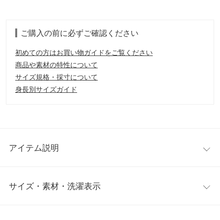
ご購入の前に必ずご確認ください
初めての方はお買い物ガイドをご覧ください
商品や素材の特性について
サイズ規格・採寸について
身長別サイズガイド
アイテム説明
繊細な模様とほど良い透け感が魅力のニットベスト。トレンドの
サイズ・素材・洗濯表示
レイヤードスタイルに最適で、重たい印象にならず、女性らしい
抜け感のあるコーディネートに導きます。サイドスリットでアク
セントをプラスしました。
ワンサイズ