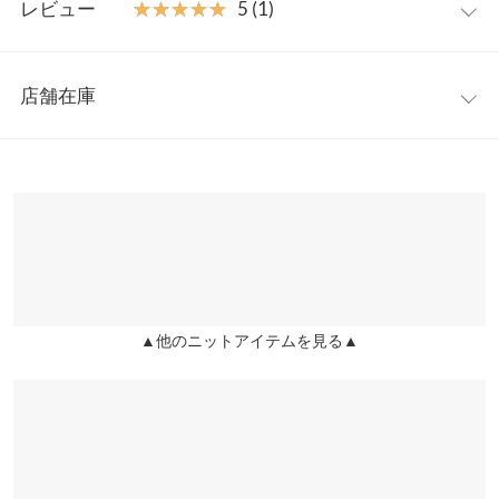
【素材・サイズ感】
レビュー
★★★★★
★★★★★
5 (1)
柔らかく肌触りの心地よいニット素材。ゆとりのあるシルエット
着丈
56〜65
で身体のラインもさりげなくカバー。ラフなサイジングと肩を広
レビュー：1件
めに落とし程よいリラックス感でこなれた着こなしが叶うのもう
身幅
58
店舗在庫
れしいポイントです。
★★★★★
★★★★★
5
肩幅
46
※キャンセル/変更不可
カラー：ベージュ
購入日：2020/07/20
※表示されている情報は、8/08 15:34 時点のものになります。
※在庫ありの表示でも売り切れ等の場合がございますので、詳し
裾幅
59
生地が柔らかく着心地が良いです。 生地は薄いですが、夏にはち
くはご利用店舗にお問い合わせください。
ょうど良いので着回します！ 合わせやすくて重宝しています。色
袖幅
21
違い検討中です。 中にタンクトップを着て、スリット入りレギン
兵庫県
三宮店
スを履いても可愛いです。
身長別サイズガイド
サイズ規格・採寸について
店舗在庫
ゆーこ |
身長：
151cm
~
155cm
| 体重：
41kg
~
45kg
| 足のサイズ：
23.0cm
~
※生産時期の違いによる色や素材に関して、多少の個体差が生じ
23.5cm
▲他のニットアイテムを見る▲
姫路店
ている場合がございます。予めご了承ください。
店舗在庫
※上記寸法は、生産時に指示した寸法に従い掲載しております。
more
レビューを書く
生産時期の違いによる製造時の個体差が多少生じている場合がご
投稿でポイントプレゼント
ざいます。また、商品についたメーカータグの数値とは異なる場
合がございます。予めご了承ください。