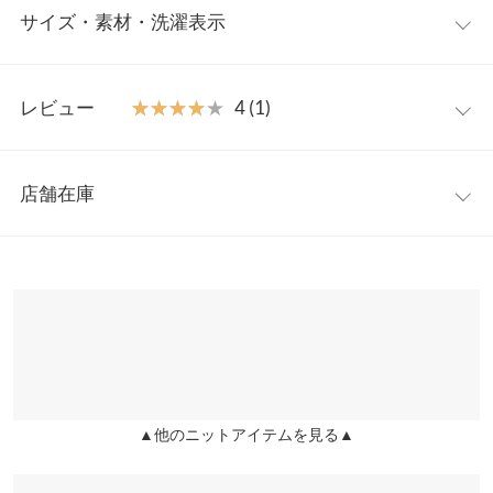
サイズ・素材・洗濯表示
ーブニット。ベーシックなシンプルデザインでどんなボトムとも
合わせやすく、着まわしやすいアイテムです。サイドスリットが
抜け感をプラスします。
ワンサイズ
【素材・サイズ感】
レビュー
★★★★★
★★★★★
4 (1)
ナチュラルな雰囲気漂うリネン混素材。ミックス地がカジュアル
着丈
64
ムードを高めます。柔らかく軽やかな風合いが着心地もバツグ
レビュー：1件
ン。ほど良くゆとりのあるシルエットでリラックスシーンにも快
身幅
46
店舗在庫
適な1枚です。
★★★★★
★★★★★
4
肩幅
42
※キャンセル/変更不可
カラー：ベージュ
購入日：2025/07/07
※表示されている情報は、8/09 07:07 時点のものになります。
※在庫ありの表示でも売り切れ等の場合がございますので、詳し
裾幅
50
程良いフィット感で、ジャンスカとかのインナーに着やすいで
くはご利用店舗にお問い合わせください。
す。 この商品人気ないの？かレビューがなく不安でしたが、買っ
袖幅
17
てよかったです◎
兵庫県
三宮店
身長別サイズガイド
サイズ規格・採寸について
店舗在庫
broco |
身長：
141cm
~
145cm
| 体重：
46kg
~
50kg
| 足のサイズ：
~
※生産時期の違いによる色や素材に関して、多少の個体差が生じ
▲他のニットアイテムを見る▲
姫路店
more
レビューを書く
ている場合がございます。予めご了承ください。
店舗在庫
※上記寸法は、生産時に指示した寸法に従い掲載しております。
投稿でポイントプレゼント