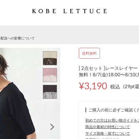
る配送への影響について
送料無料
[ 2点セット ]レースレイヤー
無料！8/7(金)18:00〜8/10
¥3,190
税込
(29pt
ご購入の前に必ずご確認く
初めての方はお買い物ガイドを
商品や素材の特性について
サイズ規格・採寸について