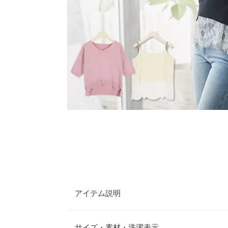
アイテム説明
それぞれで着回しのきく5分袖ニットとレースキャミ
スが女性らしさを演出します。短めの着丈のニット
サイズ・素材・洗濯表示