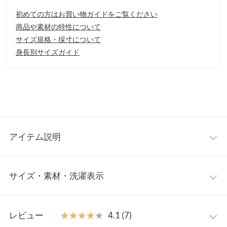
初めての方はお買い物ガイドをご覧ください
商品や素材の特性について
サイズ規格・採寸について
身長別サイズガイド
アイテム説明
大人なカジュアル着として取り入れたいリネン素材のオールイン
サイズ・素材・洗濯表示
ワン。華奢な肩紐が女性らしさを演出します。深めのＶネックラ
インが抜け感がありヘルシーさをプラス。
【素材・サイズ感】
ワンサイズ
落ち感が上品な印象をあたえるリネンブレンド素材。体のライン
レビュー
★★★★★
★★★★★
4.1 (7)
が響きにくいゆとりのあるシルエット。長袖、Tシャツ、タンク