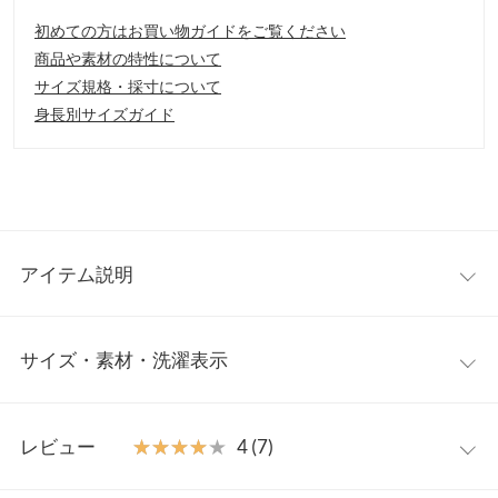
初めての方はお買い物ガイドをご覧ください
商品や素材の特性について
サイズ規格・採寸について
身長別サイズガイド
アイテム説明
1枚仕立てのリネンジャケット。大人の女性が使いやすいよう
サイズ・素材・洗濯表示
に、ミニマルなデザインながらディティールにこだわったひと
品。オフィスシーンはもちろん、デイリーに使いたい優秀アイテ
ム。
ワンサイズ
【素材・サイズ感】
レビュー
★★★★★
★★★★★
4 (7)
軽くて通気性のよい綿麻素材。きちんと感を与えてくれるシルエ
着丈
70
ット。フラップポケットつきで機能性も◎。袖口を折り返してあ