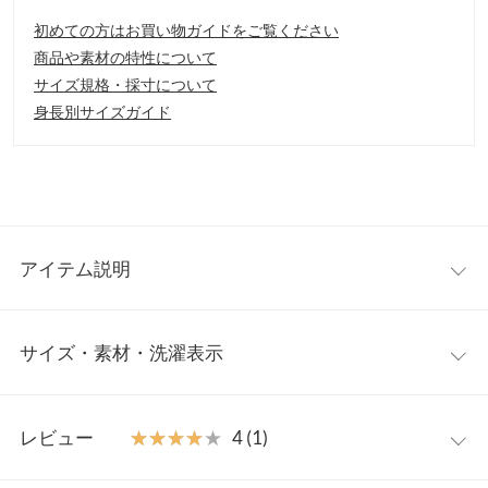
初めての方はお買い物ガイドをご覧ください
商品や素材の特性について
サイズ規格・採寸について
身長別サイズガイド
アイテム説明
ゴールドのメタルバックルが足元を上品に華やかにしてくれるパ
サイズ・素材・洗濯表示
ンプス。Vラインカットが足元をスッキリと見せてくれます。ち
ょっとしたキトゥンヒールが女性らしい1足です。スリングバッ
クデザインで抜け感のあるこなれた着こなしに。
S
M
L
LL
【素材・サイズ感】
レビュー
★★★★★
★★★★★
4 (1)
S〜Mの4サイズ展開。ベーシックにでも差し色としても使えるカ
足幅
7.2
7.4
7.6
7.8
ラー展開でご用意しました。