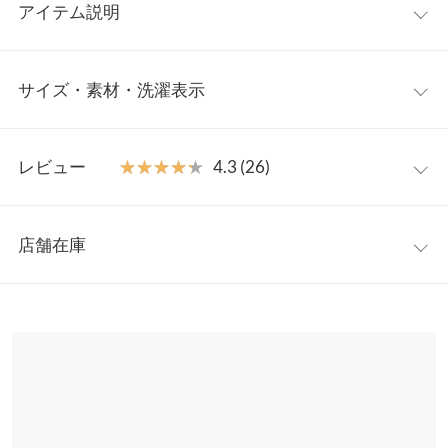
アイテム説明
光沢のある細プリーツが表情豊かな、フレアワイドパンツ。きれ
サイズ・素材・洗濯表示
いな落ち感とボリュームの出過ぎないシルエットが魅力的。プリ
ーツの縦のラインが細見え効果抜群のアイテムです。
【素材・サイズ感】
ワンサイズ
柔らかで落ち感のあるプリーツ素材。ウエストゴムなので着心地
レビュー
★★★★★
★★★★★
4.3 (26)
もバツグンです。トップス次第でカジュアルにもキレイ目にも着
前股上
27.5
こなせる1枚。
レビュー：26件
※キャンセル/変更不可
ウエスト幅
30〜55
店舗在庫
★★★★★
★★★★★
5
ヒップ幅
40
カラー：ブラウン
購入日：2023/05/12
※表示されている情報は、8/08 15:25 時点のものになります。
※在庫ありの表示でも売り切れ等の場合がございますので、詳し
裾幅
28
ブラウン購入。 楽でカッコいい。ピッタリ過ぎずにフィットして
くはご利用店舗にお問い合わせください。
脚が長くスタイル良くみえます。 色違いで欲しかったのですが完
股下
69
売みたいで残念。
兵庫県
三宮店
ワタリ幅
25
店舗在庫
lettuce201909162032331 |
身長：
161cm
~
165cm
| 体重：
46kg
~
50kg
| 足
のサイズ：
24.0cm
~
24.5cm