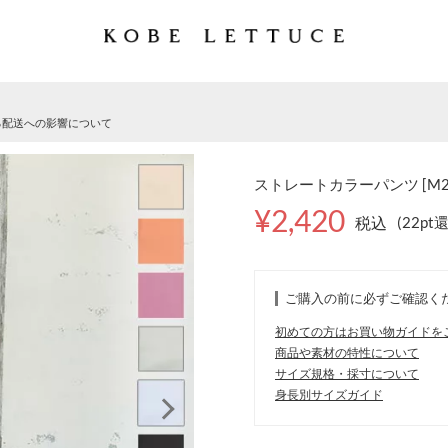
る配送への影響について
ストレートカラーパンツ [M29
¥2,420
税込
(22pt
ご購入の前に必ずご確認く
初めての方はお買い物ガイドを
商品や素材の特性について
サイズ規格・採寸について
身長別サイズガイド