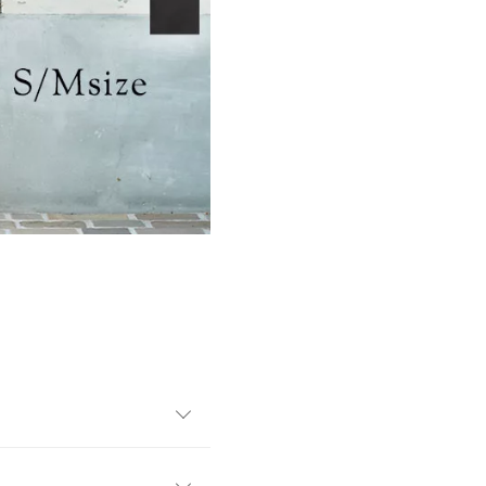
ンツ。センターシームがスッ
分にあったサイズが選べるのも