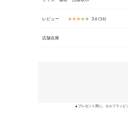
嬉しいポイントです。
【素材・サイズ感】
S
さらっとした質感でほのかにハリ感のある素材。前
レビュー
★★★★★
★★★★★
3.6 (16)
ムーズ。トップスインしてもすっきり見せるフラッ
前股上
27
※キャンセル/変更不可
レビュー：16件
店舗在庫
ウエスト幅
35〜45
ヒップ幅
48
★★★★★
★★★★★
5
※表示されている情報は、8/07 02:48 時点のものになりま
カラー：ピンク
※在庫ありの表示でも売り切れ等の場合がございますので
サイズ：S
購入日：2020/05/21
わせください。
裾幅
18
ピンク購入ですが、色味が画面通りで、ピンクです
股下
64
手な感じもなくカッコいいカラーパンツって感じで
兵庫県
三宮店
てみて良かったです。 丈感も丁度良くサイズ感も全
ワタリ幅
28.5
身が細い方は緩いかなとも感じます。下半身がしっ
綺麗に着れます！
身長別サイズガ
姫路店
lettuce3604 |
身長：
156cm
~
160cm
| 体重：
51kg
~
55
▲プレゼント用に。セルフラッピ
※生産時期の違いによる色や素材に関して、多少の個体
す。予めご了承ください。
※上記寸法は、生産時に指示した寸法に従い掲載してお
★★★★★
★★★★★
5
造時の個体差が多少生じている場合がございます。また