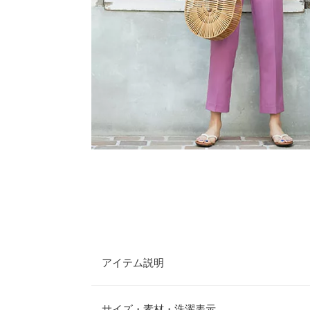
アイテム説明
シンプルなデザインで着回し力抜群のストレートパ
キリとした印象を導きます。S/M2サイズ展開で自
サイズ・素材・洗濯表示