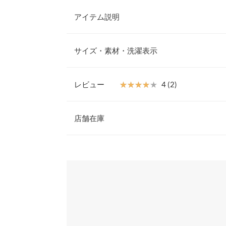
アイテム説明
フラワープリントが華やかなプリーツトップス。オ
いめからカジュアルまで、幅広い着こなしが楽しめ
サイズ・素材・洗濯表示
目を惹き、気になるに二の腕をさりげなくカバーし
【素材・サイズ感】
軽くて柔らかい素材感が清涼感を引き立てます。プ
レビュー
★★★★★
★★★★★
4 (2)
で、ストレスフリーな着心地。シンプルなボトムス
着丈
レ上級者に◎。
レビュー：2件
※キャンセル/変更不可
店舗在庫
身幅
襟開き幅
★★★★★
★★★★★
4
※表示されている情報は、8/09 00:28 時点のものになりま
カラー：オフホワイト
※在庫ありの表示でも売り切れ等の場合がございますので
購入日：2024/06/24
わせください。
裾幅
2WAYで着れて可愛いです♪ SALEでお安く買えて
袖丈
兵庫県
三宮店
lettuce1510 |
身長：
146cm
~
150cm
| 体重：
36kg
~
40
袖幅
袖口幅
姫路店
★★★★★
★★★★★
4