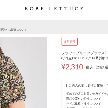
る配送への影響について
送料無料
フラワープリーツブラウス [C
8/7(金)18:00〜8/10(月)朝1
¥2,310
税込
(21pt
ご購入の前に必ずご確認く
初めての方はお買い物ガイドを
商品や素材の特性について
サイズ規格・採寸について