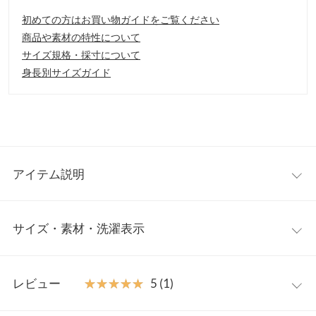
初めての方はお買い物ガイドをご覧ください
商品や素材の特性について
サイズ規格・採寸について
身長別サイズガイド
アイテム説明
リネンブレンドのナチュラルな風合いが魅力のスカート。広がり
サイズ・素材・洗濯表示
過ぎないシルエットが上品で大人っぽい雰囲気を演出します。リ
ラックスムード溢れるラフさと、女性らしさを両立したデザイン
が、デイリーからお出掛けまで幅広くご活躍頂けます。
ワンサイズ
【素材・サイズ感】
レビュー
★★★★★
★★★★★
5 (1)
履き心地の良い綿麻素材。ウエストはバックゴム仕様なので、窮
【A】総丈
89
屈感なく大人のリラックスシーンにもおすすめです。裏地付きで