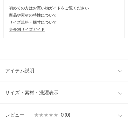
初めての方はお買い物ガイドをご覧ください
商品や素材の特性について
サイズ規格・採寸について
身長別サイズガイド
アイテム説明
個性的なデザインが光る親指カバーのトングサンダル。つっかけ
サイズ・素材・洗濯表示
タイプなのでラクチンです。親指に程よくカバーされたデザイン
で、一気に垢抜けコーデの完成。柔らかい底回りでデイリーシュ
ーズとしておすすめな一足。
S
M
L
LL
【素材・サイズ感】
レビュー
★★★★★
★★★★★
0 (0)
S~LLの4サイズ展開。厚みのあるレザー調で高級感感じる素材で
足幅
8
8.2
8.4
8.6
す。