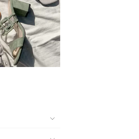
cmのチャンキーヒールは安定感
で歩きやすいのも魅力のひと