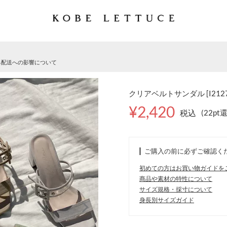
る配送への影響について
クリアベルトサンダル [I2127
¥2,420
税込
(22pt
ご購入の前に必ずご確認く
初めての方はお買い物ガイドを
商品や素材の特性について
サイズ規格・採寸について
身長別サイズガイド