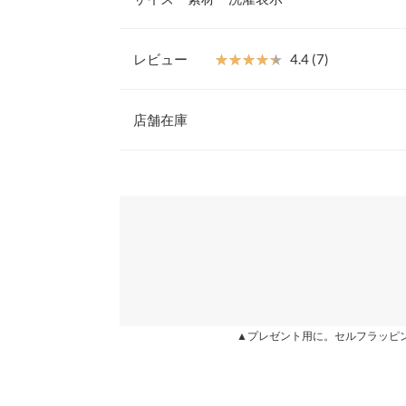
つ。
【素材・サイズ感】
S
クリアベルトが足元を明るく彩ります。S-LLの4
レビュー
★★★★★
★★★★★
4.4 (7)
ュアルな素材が上品な印象を演出します。
足幅
7.2
※キャンセル/変更不可
レビュー：7件
【サイズ】
店舗在庫
つま先口
10
S:22.5-23.0/M:23.0-23.5/L:23.5-24.0/LL:24.0-24.
【実寸(cm)約】
甲幅
16
★★★★★
★★★★★
5
※表示されている情報は、8/08 16:24 時点のものになりま
●サイズ…S/M/L/LL
カラー：スエードオリーブ
※在庫ありの表示でも売り切れ等の場合がございますので
サイズ：L
購入日：2020/05/31
わせください。
ヒール高さ
-
●足幅…7.2/7.4/7.6/7.8
●つま先口…10/10.2/10.4/10.6
オリーブのLサイズを買いました。普段は24〜24.
前高さ
-
●甲幅…16/16.2/16.4/16.6
ッタリでした！ 足首ストラップはないですが、太
兵庫県
三宮店
●ヒール高さ…7
で投げそうなことや、不安定感はありません。 ま
片足の重さ（g）
-
●前高さ…0.7
でも足元が映えるのでとても可愛いです。 購入し
●重さ(片足)…220g
ましたがどこも壊れることはありませんし歩き易い
身長別サイズガ
姫路店
【素材】
で長時間歩くと足が疲れたり膝が痛くなったりする
合成皮革 PVC
位なら全く問題ないです。非常にコストパフォーマン
▲プレゼント用に。セルフラッピ
※生産時期の違いによる色や素材に関して、多少の個体
※【伸縮】なし/【淡色透け】クリア部分あり/【濃
す。予めご了承ください。
unyo |
身長：
161cm
~
165cm
| 体重：
51kg
~
55
地】あり
※上記寸法は、生産時に指示した寸法に従い掲載してお
造時の個体差が多少生じている場合がございます。また