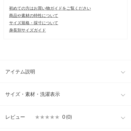
初めての方はお買い物ガイドをご覧ください
商品や素材の特性について
サイズ規格・採寸について
身長別サイズガイド
アイテム説明
サイドボタンがアクセントのサテンスカート。広がり過ぎないフ
サイズ・素材・洗濯表示
レアが大人っぽい美シルエットに。手持ちアイテムに加えるだけ
で今年らしい印象にアップデートしてくれる頼れる一枚。
【素材・サイズ感】
ワンサイズ
光沢感が明るく軽やかな雰囲気を演出するサテンを使用。サイド
レビュー
★★★★★
★★★★★
0 (0)
ファスナーとバックゴム仕様で着脱もスムーズに。ウエスト周り
【A】総丈
90
はすっきりとしていてスタイルアップ効果も期待できます。