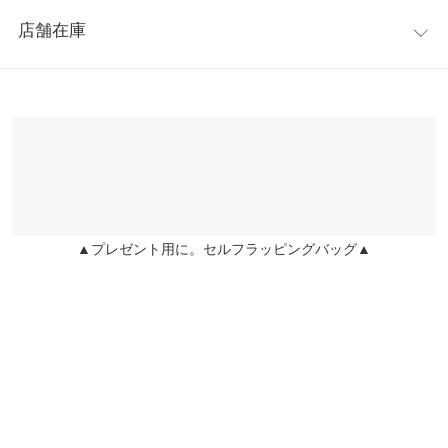
レビュー：0件
※キャンセル/変更不可
【A】ウエスト幅
32〜41
店舗在庫
more
レビューを書く
【A】ヒップ幅
45
※表示されている情報は、8/06 12:30 時点のものになります。
投稿でポイントプレゼント
※在庫ありの表示でも売り切れ等の場合がございますので、詳し
【A】裾幅
90
くはご利用店舗にお問い合わせください。
【B】総丈
68
兵庫県
三宮店
身長別サイズガイド
サイズ規格・採寸について
店舗在庫
【A】本体【B】裏地
▲プレゼント用に。セルフラッピングバッグ▲
姫路店
店舗在庫
※生産時期の違いによる色や素材に関して、多少の個体差が生じ
ている場合がございます。予めご了承ください。
※上記寸法は、生産時に指示した寸法に従い掲載しております。
生産時期の違いによる製造時の個体差が多少生じている場合がご
ざいます。また、商品についたメーカータグの数値とは異なる場
合がございます。予めご了承ください。