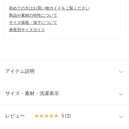
初めての方はお買い物ガイドをご覧ください
商品や素材の特性について
サイズ規格・採寸について
身長別サイズガイド
アイテム説明
大胆に背中が空いたバックシャンデザイン。水着の上から着られ
サイズ・素材・洗濯表示
るアイテムです。ゆったりとしたデザインながら背中あきで抜け
感をプラスします。
【素材・サイズ感】
ワンサイズ
滑らかな肌触りの水着素材。ヒップラインの隠れる後ろ長めのシ
レビュー
★★★★★
★★★★★
5 (1)
ルエットも嬉しいポイントです。気になる二の腕や、お腹周りな
着丈（前）
65
ど体型カバーしてくれる大人のマストアイテムです。