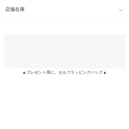
レビュー：1件
※この商品は、商品管理上の観点から返品や交換をお受けできま
着丈（後）
69
店舗在庫
せん
★★★★★
★★★★★
5
身幅
52
※キャンセル/変更不可
カラー：モカ
購入日：2022/04/24
※表示されている情報は、8/06 12:26 時点のものになります。
※在庫ありの表示でも売り切れ等の場合がございますので、詳し
肩幅
44
体型隠しに購入。 全部覆うわけじゃなく、背中がざっくり空いて
くはご利用店舗にお問い合わせください。
ることで抜け感！ 水に入ると上に上がってくるかなー？って思っ
裾幅
45
てたけど、全然そんなことない。 産後体型隠しに大助かり優勝
兵庫県
三宮店
袖丈
56
店舗在庫
lettuce202111172101391 |
身長：
~
| 体重：
~
| 足のサイズ：
~
袖幅
21
▲プレゼント用に。セルフラッピングバッグ▲
姫路店
more
レビューを書く
店舗在庫
袖口幅
11
投稿でポイントプレゼント
身長別サイズガイド
サイズ規格・採寸について
※生産時期の違いによる色や素材に関して、多少の個体差が生じ
ている場合がございます。予めご了承ください。
※上記寸法は、生産時に指示した寸法に従い掲載しております。