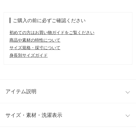
ご購入の前に必ずご確認ください
初めての方はお買い物ガイドをご覧ください
商品や素材の特性について
サイズ規格・採寸について
身長別サイズガイド
アイテム説明
大人気インフルエンサーてらさんと神戸レタスのコラボシャツチ
サイズ・素材・洗濯表示
ュニック。共地のリボンベルト付きでウエストマークスタイルも
叶えます。ゆったりシルエットがいつものコーデにさらっと羽織
るだけで抜け感のあるスタイルに。
ワンサイズ