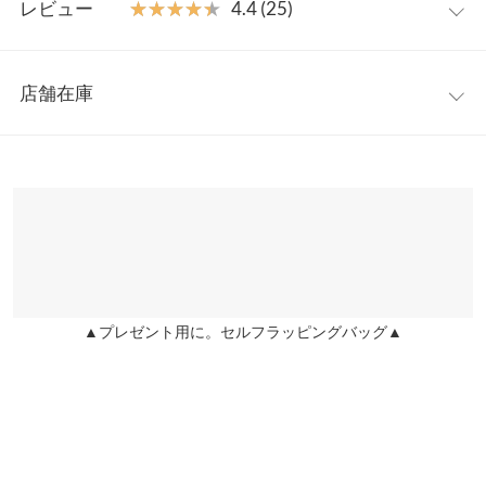
【素材・サイズ感】
レビュー
★★★★★
★★★★★
4.4 (25)
ナチュラルな風合いの綿素材を使用。シボのある表面感とほのか
着丈（前）
76.5
な透け感が涼し気な印象を与えます。前後差のあるシルエットで
レビュー：25件
気になるヒップラインもしっかり隠してくれるのも嬉しいポイン
着丈（後）
84.5
店舗在庫
ト。
★★★★★
★★★★★
5
身幅
60
※キャンセル/変更不可
カラー：ベージュ
購入日：2021/05/05
※表示されている情報は、8/08 02:27 時点のものになります。
※在庫ありの表示でも売り切れ等の場合がございますので、詳し
肩幅
57
生地は薄いけど許容範囲。 薄さが暑くなった時に助かりますね。
くはご利用店舗にお問い合わせください。
大きいけど、ゆったりめで可愛いです。 いーちゃんのLIVEの着こ
裾幅
63.5
なし方を参考にしました。 凄く可愛いです。 色違いも欲しいな
兵庫県
三宮店
袖丈
51
店舗在庫
rnrn |
身長：
151cm
~
155cm
| 体重：
41kg
~
45kg
| 足のサイズ：
22.0cm
~
22.5cm
袖幅
21
▲プレゼント用に。セルフラッピングバッグ▲
姫路店
★★★★★
★★★★★
5
店舗在庫
袖口幅
11
カラー：ベージュ
購入日：2020/09/20
身長別サイズガイド
サイズ規格・採寸について
とてもかわいい！ もっと早く買えば良かったです。
ぱどめ |
身長：
151cm
~
155cm
| 体重：
41kg
~
45kg
| 足のサイズ：
22.0cm
~
※生産時期の違いによる色や素材に関して、多少の個体差が生じ
22.5cm