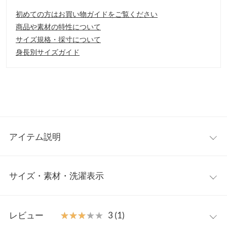
初めての方はお買い物ガイドをご覧ください
商品や素材の特性について
サイズ規格・採寸について
身長別サイズガイド
アイテム説明
スタイリングのアクセントになるサマーバッグの登場。チェック
サイズ・素材・洗濯表示
パターンがこなれた印象を演出し、リングのハンドルが大人っぽ
い高級感を引き立てます。
【素材・サイズ感】
ワンサイズ
ライトなペーパー素材がシーズンムードを盛り上げます。しっか
レビュー
★★★★★
★★★★★
3 (1)
りマチがあり大容量なので、通学やマザーズバッグとしてもおす