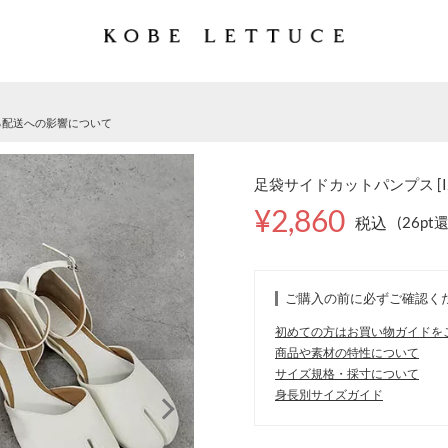
る配送への影響について
足袋サイドカットパンプス [I2
¥2,860
税込
(26pt
ご購入の前に必ずご確認く
初めての方はお買い物ガイドを
商品や素材の特性について
サイズ規格・採寸について
身長別サイズガイド