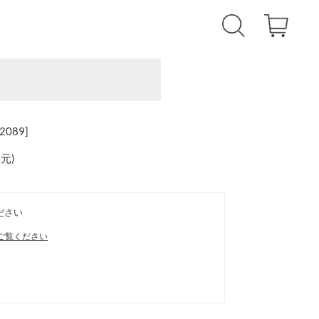
089]
還元
)
ださい
ご覧ください