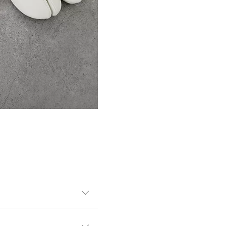
ットソールとアンクルストラ
たシルエットも可愛い一足。