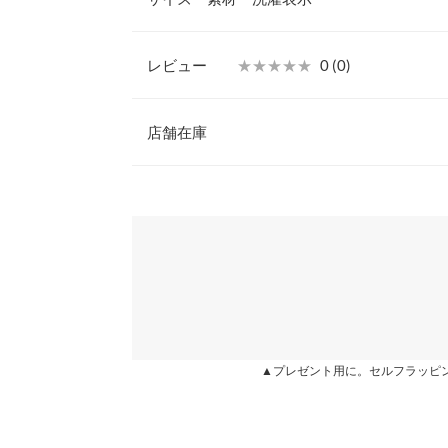
【素材・サイズ感】
S〜LLの4サイズ展開。
S
レビュー
★★★★★
★★★★★
0 (0)
※キャンセル/変更不可
筒丈
8.4
【サイズ】
レビュー：0件
S:22.5-23.0/M:23.0-23.5/L:23.5-24.0/LL:24.0-24.
店舗在庫
足首周り
22
【実寸(cm)約】
●サイズ…S/M/L/LL
足幅
8
more
※表示されている情報は、8/08 01:15 時点のものになりま
●筒丈…8.4/8.5/8.6/8.7
※在庫ありの表示でも売り切れ等の場合がございますので
わせください。
甲幅
14
●足首周り(0.5cmずつ5つ穴)…22/22.5/23/23.5
●足幅…8/8.2/8.4/8.6
ソール高さ
-
●甲幅…14/14.2/14.4/14.6
兵庫県
三宮店
●ソール高さ…1
前高さ
-
●前高さ…0.7
●重さ(片足)…190g
片足の重さ（g）
-
姫路店
【素材】
▲プレゼント用に。セルフラッピ
合成皮革
身長別サイズガ
※【伸縮】なし/【淡色透け】なし/【濃色透け】な
※生産時期の違いによる色や素材に関して、多少の個体
す。予めご了承ください。