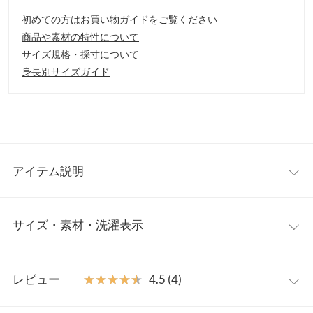
初めての方はお買い物ガイドをご覧ください
商品や素材の特性について
サイズ規格・採寸について
身長別サイズガイド
アイテム説明
軽やかなムードが魅力のシフォン素材のスカートです。程よい透
サイズ・素材・洗濯表示
け感とパッと目を引くカラーがコーディネートの主役として活躍
します。トップスをインしてもスッキリ見えるウエストデザイン
と、長めの丈感でもふわっと春らしく重たく見えないのも嬉しい
ワンサイズ
ポイント。
レビュー
★★★★★
★★★★★
4.5 (4)
【素材・サイズ感】
【A】総丈
90
わずかにシアー感のあるシフォン素材。落ち感があり、動くたび