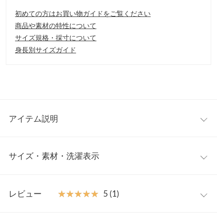
初めての方はお買い物ガイドをご覧ください
商品や素材の特性について
サイズ規格・採寸について
身長別サイズガイド
アイテム説明
ベルトがセットになったリブカーディガン。デコルテ周りをキレ
サイズ・素材・洗濯表示
イに見せてくれるVネックライン。さらっと羽織るのはもちろ
ん、フロントを閉めてワンピース風に着て頂くのもお勧めです。
【素材・サイズ感】
ワンサイズ
柔らかく伸縮性のあるリブニット素材。長めの丈感で気になるヒ
レビュー
★★★★★
★★★★★
5 (1)
ップラインや太もも周りもカバーします。ベルトは取り外し可能
着丈
104
なので気分に合わせて着こなしを変えられるのも嬉しいポイント