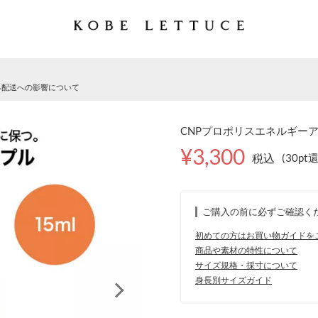
る配送への影響について
CNPプロポリスエネルギーアンプ
¥3,300
税込
(30pt
ご購入の前に必ずご確認く
初めての方はお買い物ガイドを
商品や素材の特性について
サイズ規格・採寸について
身長別サイズガイド