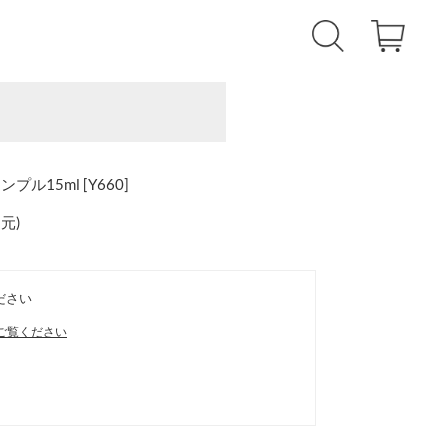
ル15ml [Y660]
還元
)
ださい
ご覧ください