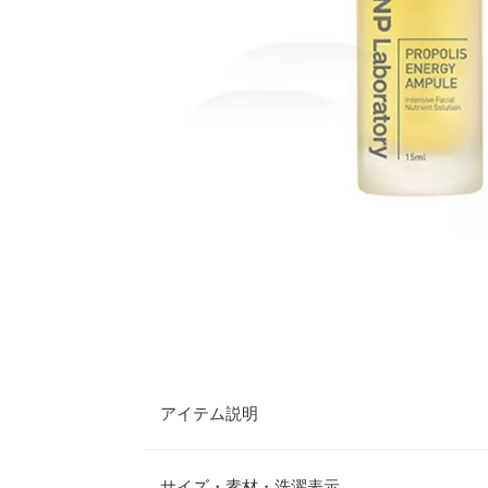
アイテム説明
※【製品ラベル（バージンシール）について】
正規輸入手続きに従い製品への日本語表示ラベル貼
サイズ・素材・洗濯表示