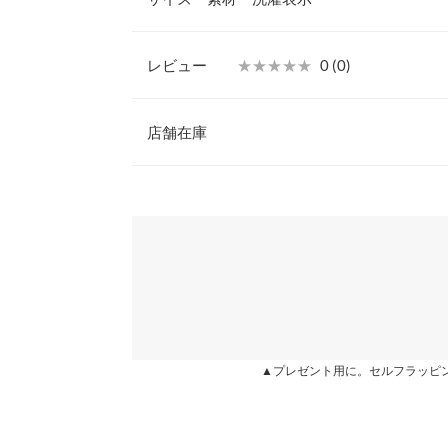
しております。
あらかじめご了承ください。
【実寸(cm)約】/
レビュー
★★★★★
★★★★★
0 (0)
※生産時期の違いによる色や素材に関して、多少の個体
【ご使用上の注意事項】
す。予めご了承ください。
1.化粧品使用時や使用後、直射日光によって使用
レビュー：0件
※上記寸法は、生産時に指示した寸法に従い掲載してお
症状や副作用があらわれた場合は、専門医と相談し
店舗在庫
造時の個体差が多少生じている場合がございます。また
2.傷がある部位などには使用しないでください。
値とは異なる場合がございます。予めご了承ください。
【保管及び取り扱いの注意事項】
more
※表示されている情報は、8/06 18:06 時点のものになりま
■乳幼児の手の届かないところに保管してください
※在庫ありの表示でも売り切れ等の場合がございますので
わせください。
■直射日光の当たる場所には保管しないでください
■使用前に必ず使用方法および注意事項をよくお読
■傷や湿疹などの異常のある部位には使用しないで
商品詳細
兵庫県
三宮店
伸縮性：なし 淡色透け：なし 濃色透け：なし 
※この商品は、商品管理上の観点から返品や交換を
※キャンセル/変更不可
姫路店
▲プレゼント用に。セルフラッピ