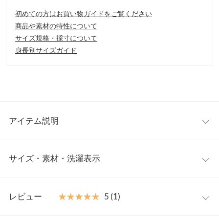
初めての方はお買い物ガイドをご覧ください
商品や素材の特性について
サイズ規格・採寸について
身長別サイズガイド
アイテム説明
クロコ柄が大人っぽさを演出します。長さの異なるストラップが
サイズ・素材・洗濯表示
付属しているので、スタイリングに合わせて手提げにしたりショ
ルダーにして楽しめます。
【素材・サイズ感】
ワンサイズ
雨や汚れに強いフェイクレザーレザーなのでデイリーユースにも
レビュー
★★★★★
★★★★★
5 (1)
おすすめです。底がしっかりとした独立型のバッグは高さもある
【A】高さ
23
ので収納力も抜群。