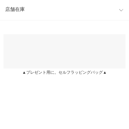
レビュー：1件
※キャンセル/変更不可
【A】横幅
28
店舗在庫
★★★★★
★★★★★
5
【A】マチ
11
カラー：ブラウン
購入日：2019/12/12
※表示されている情報は、8/06 19:16 時点のものになります。
※在庫ありの表示でも売り切れ等の場合がございますので、詳し
【A】重さ（g）
380
長財布余裕で入るし、独立で立つし、すごく！しっかりしてるの
くはご利用店舗にお問い合わせください。
で、使いやすい！ヘビロテしてます！
【B】ショルダー
59
lettuce201506150741051 |
身長：
~
| 体重：
~
| 足のサイズ：
~
兵庫県
三宮店
【B】横幅
2
店舗在庫
more
レビューを書く
【C】ショルダー
104
▲プレゼント用に。セルフラッピングバッグ▲
姫路店
店舗在庫
投稿でポイントプレゼント
【C】横幅
2
身長別サイズガイド
サイズ規格・採寸について
【A】バッグ【B】ショルダー1【C】ショルダー2
※生産時期の違いによる色や素材に関して、多少の個体差が生じ