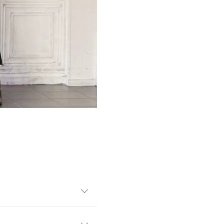
ピース。Iラインで女性らしさ
使いしやすいアイテムです。