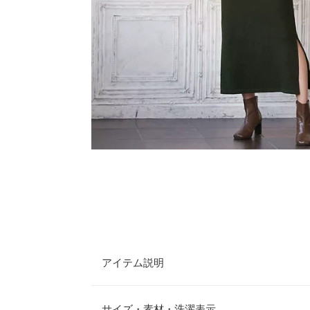
アイテム説明
Vネックラインが上品なカシュクールデザインワン
を出しながらも程よくゆとりのあるデザインで普段
サイズ・素材・洗濯表示