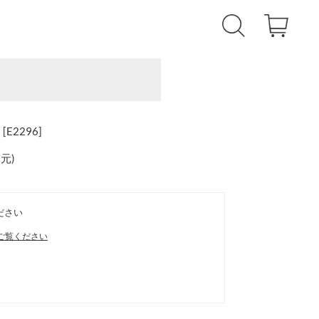
2296]
還元
)
ださい
ご覧ください