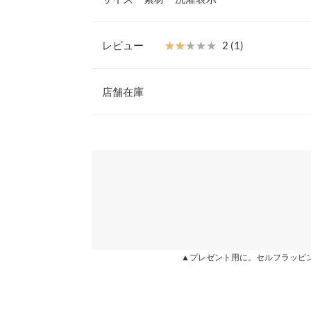
サイドスリット入りで透け感もプラスします。
【素材・サイズ感】
柔らかな風合いのリブ素材。ウエストゴム仕様で窮
レビュー
★★★★★
★★★★★
2 (1)
ュクール部分は縫い付けられているのではだける心
着丈
です。
レビュー：1件
◆MODEL(166cm:ダークカーキ着)
店舗在庫
身幅
※キャンセル/変更不可
襟開き幅
★★★★★
★★★★★
2
※表示されている情報は、8/06 15:59 時点のものになりま
カラー：ダークカーキ
※在庫ありの表示でも売り切れ等の場合がございますので
購入日：2019/12/16
わせください。
ウエスト幅
1度着ただけですごい毛玉が出来ました。
ヒップ幅
兵庫県
三宮店
lettuce201905181115011 |
裾幅
裄丈
姫路店
more
▲プレゼント用に。セルフラッピ
袖幅
袖口幅