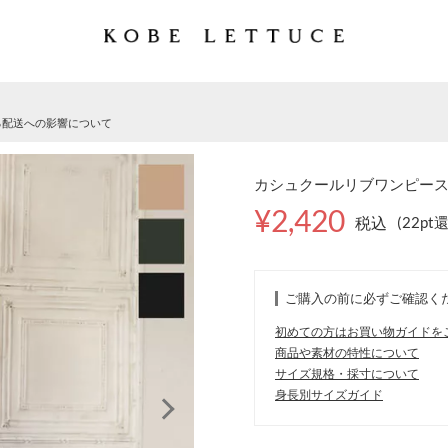
る配送への影響について
カシュクールリブワンピース [E
¥2,420
税込
(22pt
ご購入の前に必ずご確認く
初めての方はお買い物ガイドを
商品や素材の特性について
サイズ規格・採寸について
身長別サイズガイド