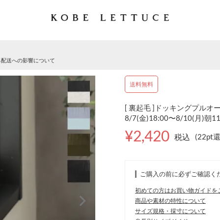
る配送への影響について
送料無料
[ 裏起毛 ]ドッキングプルオー
8/7(金)18:00〜8/10(月)朝1
¥2,420
税込
(22pt
ご購入の前に必ずご確認く
初めての方はお買い物ガイドを
商品や素材の特性について
サイズ規格・採寸について