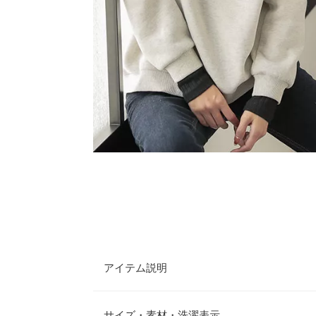
アイテム説明
1枚でリブのインナーとレイヤードしたような着こ
ト。裏起毛の素材が暖かく、プレーンなデザインで
サイズ・素材・洗濯表示