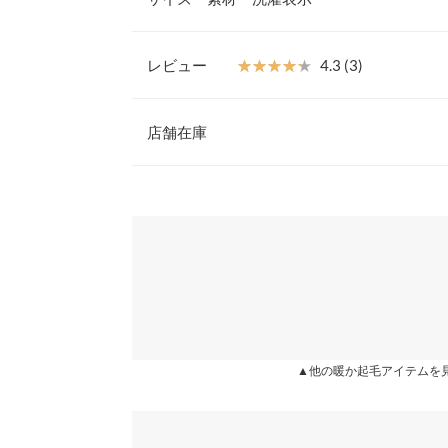
にぴったり。
【素材・サイズ感】
適度な肉感の裏起毛スウェットを使用、柔らかい質
レビュー
★★★★★
★★★★★
4.3 (3)
の着心地。ネックのリブが窮屈感を感じさせないの
着丈
ッグシルエットなので体型カバー効果も期待できま
レビュー：3件
◆MODEL(163cm:オートミール着)
店舗在庫
身幅
※キャンセル/変更不可
襟開き幅
★★★★★
★★★★★
5
※表示されている情報は、8/08 14:32 時点のものになりま
カラー：ブラック
※在庫ありの表示でも売り切れ等の場合がございますので
購入日：2020/10/10
わせください。
裾幅
昨年も他のサイトで購入させて頂きましたが、サイ
裄丈
きが早く冬の時期には最適です。セールで半額で購
兵庫県
三宮店
た。ショップ様の対応も良く、指定の日時に到着し
袖幅
した。
袖口幅
姫路店
Momochan1 |
身長：
166cm
~
170cm
| 体重：
56
▲他の暖か起毛アイテムを
身長別サイズガ
※生産時期の違いによる色や素材に関して、多少の個体
★★★★★
★★★★★
4
す。予めご了承ください。