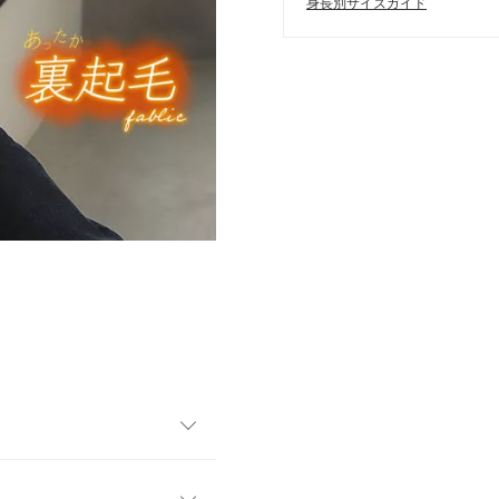
身長別サイズガイド
なしの叶うドッキングスウェッ
大人のエフォートレスコーデ