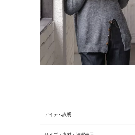
アイテム説明
フロントスリットとボタンデザインがアクセントを
リットから覗くボトムを変えることでコーデの幅も
サイズ・素材・洗濯表示