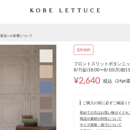
る配送への影響について
送料無料
フロントスリットボタンニット 
8/7(金)18:00〜8/10(月)朝1
¥2,640
税込
(24pt
ご購入の前に必ずご確認く
初めての方はお買い物ガイドを
商品や素材の特性について
サイズ規格・採寸について