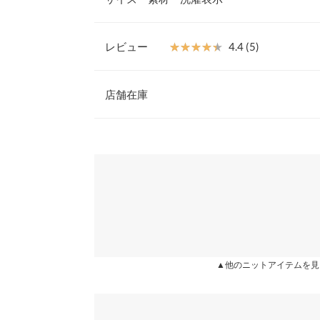
プルさに加え、雰囲気を出す個性派デザインで今年
【素材・サイズ感】
ふんわり少し肉厚感のあるニット素材。すっきりと
レビュー
★★★★★
★★★★★
4.4 (5)
ったかなのも嬉しいポイント。気になるヒップライ
着丈
のも嬉しいポイントです。
レビュー：5件
◆MODEL(166cm:チャコール着)
店舗在庫
身幅
※キャンセル/変更不可
肩幅
★★★★★
★★★★★
5
※表示されている情報は、8/08 14:31 時点のものになりま
カラー：ブラウン
※在庫ありの表示でも売り切れ等の場合がございますので
購入日：2020/10/30
わせください。
裾幅
柄スカートやワンピを着ると可愛いデザインでした
袖丈
す！
兵庫県
三宮店
袖幅
saco. |
身長：
156cm
~
160cm
| 体重：
51kg
~
55
袖口幅
姫路店
★★★★★
★★★★★
5
▲他のニットアイテムを見
身長別サイズガ
カラー：ベージュ
購入日：2019/11/24
※生産時期の違いによる色や素材に関して、多少の個体
ベージュ購入しましたが、めちゃくちゃ生地もしっ
す。予めご了承ください。