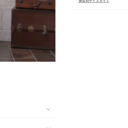
身長別サイズガイド
効かせたニットトップス。ス
広がります。使いやすいシン